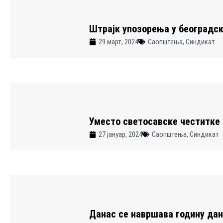
Штрајк упозорења у београдс
29 март, 2024
Саопштења
,
Синдикат
Уместо светосавске честитке
27 јануар, 2024
Саопштења
,
Синдикат
Данас се навршава годину да