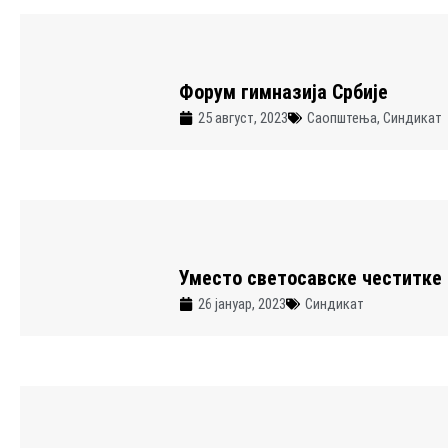
Форум гимназија Србије
25 август, 2023
Саопштења
,
Синдикат
Уместо светосавске честитке
26 јануар, 2023
Синдикат