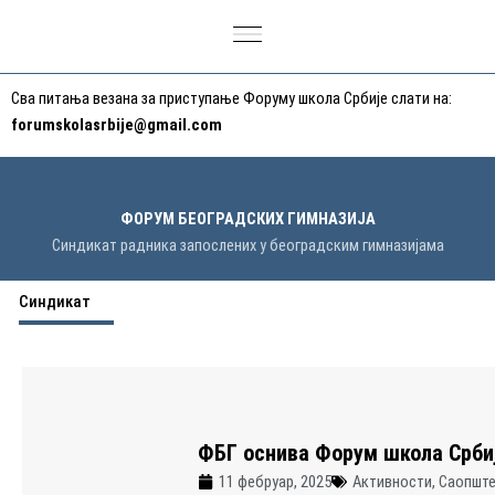
Пређи
на
садржај
Сва питања везана за приступање Форуму школа Србије слати на:
forumskolasrbije@gmail.com
ФОРУМ БЕОГРАДСКИХ ГИМНАЗИЈА
Синдикат радника запослених у београдским гимназијама
Синдикат
ФБГ оснива Форум школа Срби
11 фебруар, 2025
Активности
,
Саопшт