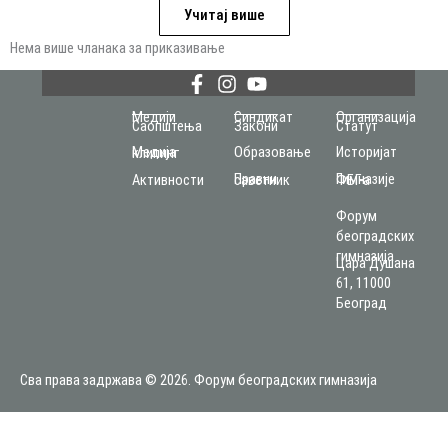
Учитај више
Нема више чланака за приказивање
Медији
Синдикат
Организација
Саопштења
Закони
Статут
Образовање
Историјат
Медија клипинг
Активности
Правни саветник
Гимназије ФБГ-а
Форум
београдских
гимназија
Цара Душана
61, 11000
Београд
Сва права задржава © 2026. Форум београдских гимназија