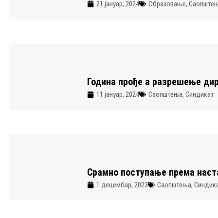
21 јануар, 2024
Образовање
,
Саопште
Година прође а разрешење дир
11 јануар, 2024
Саопштења
,
Синдикат
Срамно поступање према нас
1 децембар, 2023
Саопштења
,
Синдик