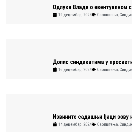
Одлука Владе о евентуалном с
19 децембар, 2024
Саопштења
,
Синди
Допис синдикатима у просвет
16 децембар, 2024
Саопштења
,
Синди
Извините садашњи ђаци зову 
14 децембар, 2024
Саопштења
,
Синди