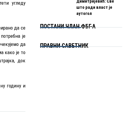
Димитријевић: Све
тети угледу
што ради власт је
аутогол
ПОСТАНИ ЧЛАН ФБГ-А
зирано да се
потребна је
очекујемо да
ПРАВНИ САВЕТНИК
а како је то
трајка, док
вну годину и
Нејасан обрачун зараде