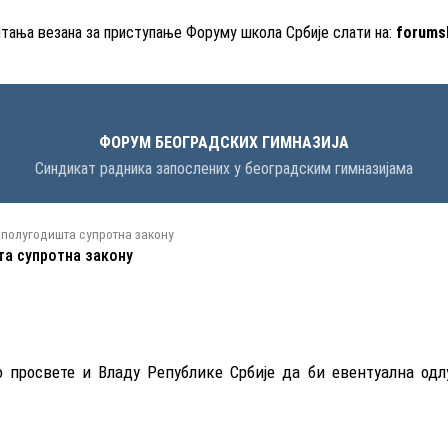
итања везана за приступање Форуму школа Србије слати на:
forums
ФОРУМ БЕОГРАДСКИХ ГИМНАЗИЈА
Синдикат радника запослених у београдским гимназијама
 полугодишта супротна закону
а супротна закону
 просвете и Владу Републике Србије да би евентуална одл