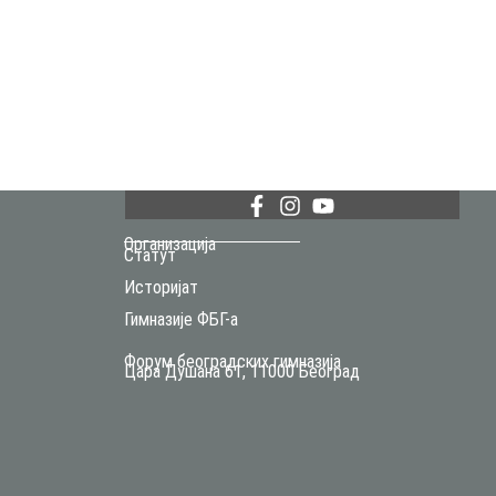
Организација
Статут
Историјат
Гимназије ФБГ-а
Форум београдских гимназија
Цара Душана 61, 11000 Београд