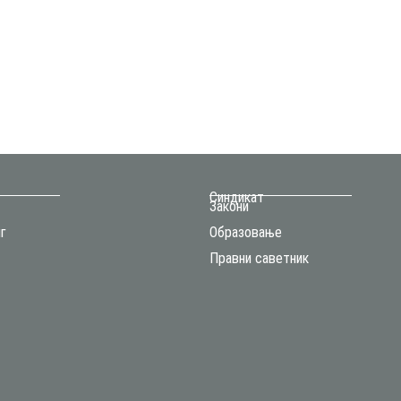
Синдикат
Закони
г
Образовање
Правни саветник