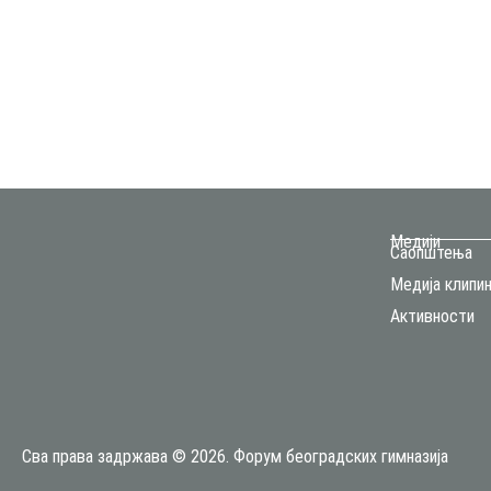
Медији
Саопштења
Медија клипин
Активности
Сва права задржава © 2026. Форум београдских гимназија