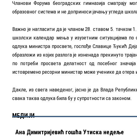
Чланови Форума београдских гимназија сматрају мо
образовног система и не доприноси јачању угледа школ
Важно је нагласити да је чланом 28. ставом 5. тачком
школски календар мења у изузетним ситуацијама по о
одлука министра просвете, госпође Славице Ђукић Деја
образложи из којих разлога је изненада прекинуто траја
по потреби просвета делатност од посебног значаја 
истовремено ресорни министар може ученике да отера и
Дакле, из свега наведеног, јасно је да Влада Републи
свака таква одлука била бу у супротности са законом.
МЕДИЈИ
Ана Димитријевић гошћа Утиска недеље