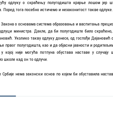
гућу одлуку о скраћењу полугодишта крајње лошом јер ш
а. Поред тога посебно истичемо и незаконитост такве одлуке.
 1. Закона о основама система образовања и васпитања преци
длуци министра. Дакле, да би полугодиште било скраћено, 
новић. Уколико такву одлуку донесе, од госпође Дејановић 
ње првог полугодишта, као и да објасни јавности и родитељим
у којој није могућа потпуна обустава наставе у случају ш
з школе кад он то одлучи.
ке Србије нема законски основ по којем би обуставила наста