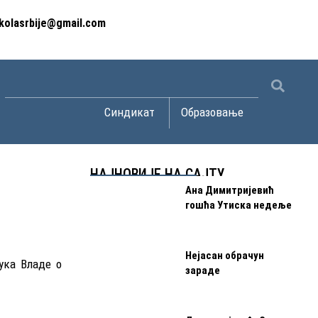
kolasrbije@gmail.com
Open Синдикат
Open Образов
Синдикат
Образовање
НАЈНОВИЈЕ НА САЈТУ
Ана Димитријевић
гошћа Утиска недеље
Нејасан обрачун
ука Владе о
зараде