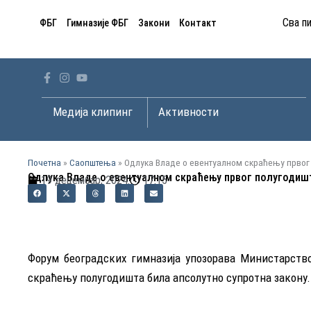
Пређи
Сва п
ФБГ
Гимназије ФБГ
Закони
Контакт
на
садржај
Open Медија клипинг
Open Активности
Медија клипинг
Активности
Почетна
»
Саопштења
»
Одлука Владе о евентуалном скраћењу првог
Одлука Владе о евентуалном скраћењу првог полугодишт
19 децембар, 2024.
17:15
Форум београдских гимназија упозорава Министарство
скраћењу полугодишта била апсолутно супротна закону.