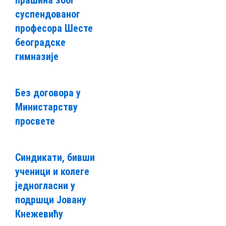
прашина због
суспендованог
професора Шесте
београдске
гимназије
Без договора у
Министарству
просвете
Синдикати, бивши
ученици и колеге
једногласни у
подршци Јовану
Кнежевићу