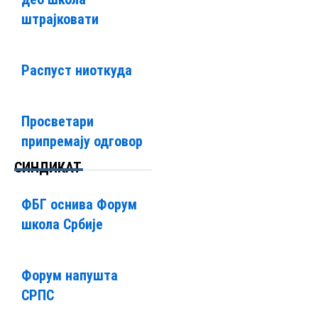
штрајковати
Распуст ниоткуда
Просветари
припремају одговор
СИНДИКАТ
ФБГ оснива Форум
школа Србије
Форум напушта
СРПС