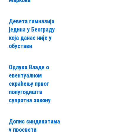
Девета гимназија
једина у Београду
која данас није у
обустави
Одлука Владе о
евентуалном
скраћењу првог
полугодишта
супротна закону
Допис синдикатима
у просвети