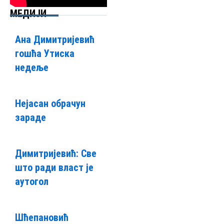
МЕДИЈИ
Ана Димитријевић
гошћа Утиска
недеље
Нејасан обрачун
зараде
Димитријевић: Све
што ради власт је
аутогол
Шћепановић