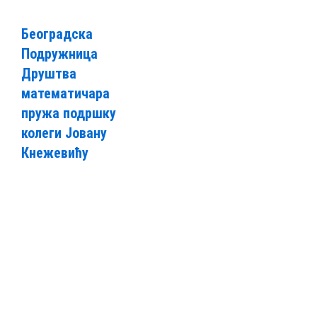
Београдска
Подружница
Друштва
математичара
пружа подршку
колеги Јовану
Кнежевићу