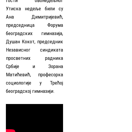
Гости овонедељног
Утиска недеље били су
Ана Димитријевић,
председница Форума
београдских гимназија,
Душан Кокот, председник
Независног синдиката
просветних радника
Србије и Зорана
Матићевић, професорка
социологије у Трећој
београдској гимназији.