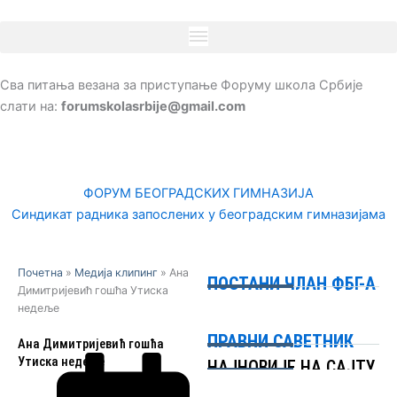
Пређи
на
садржај
Сва питања везана за приступање Форуму школа Србије
слати на:
forumskolasrbije@gmail.com
ФОРУМ БЕОГРАДСКИХ ГИМНАЗИЈА
Синдикат радника запослених у београдским гимназијама
Почетна
»
Медија клипинг
»
Ана
ПОСТАНИ ЧЛАН ФБГ-А
Димитријевић гошћа Утиска
недеље
ПРАВНИ САВЕТНИК
Ана Димитријевић гошћа
Утиска недеље
НАЈНОВИЈЕ НА САЈТУ