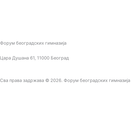
Историјат
Гимназије ФБГ-а
Форум београдских гимназија
Цара Душана 61, 11000 Београд
Сва права задржава © 2026. Форум београдских гимназија
Приступница
Задовољство нам је што показујете интересовање за
учлањење у Форум београдских гимназија. У наставку
можете попунити приступницу и придружити се нашој
организацији. Уколико у вашој школи постоји наша