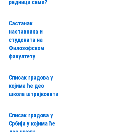
радници сами?
Састанак
наставника и
студената на
Филозофском
факултету
Списак градова у
којима ће део
школа штрајковати
Списак градова у
Србији у којима ће
део школа