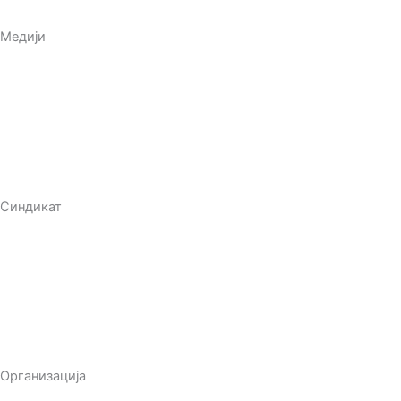
Медији
Саопштења
Медија клипинг
Активности
Синдикат
Закони
Образовање
Правни саветник
Организација
Статут