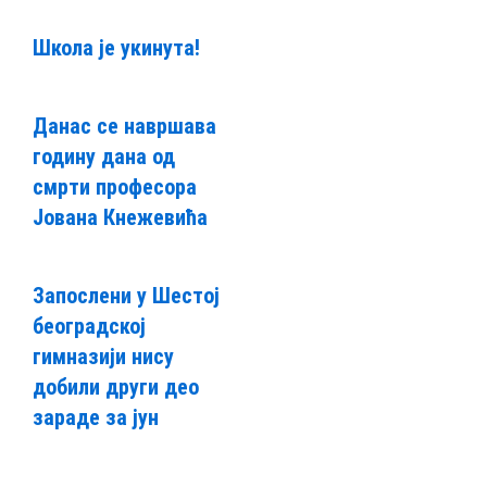
Школа је укинута!
Данас се навршава
годину дана од
смрти професора
Јована Кнежевића
Запослени у Шестој
београдској
гимназији нису
добили други део
зараде за јун