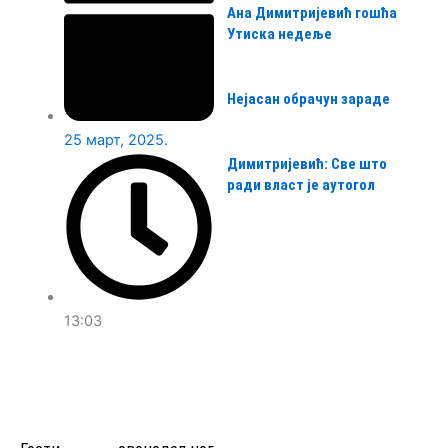
Ана Димитријевић гошћа
Утиска недеље
Нејасан обрачун зараде
25 март, 2025.
Димитријевић: Све што
ради власт је аутогол
13:03