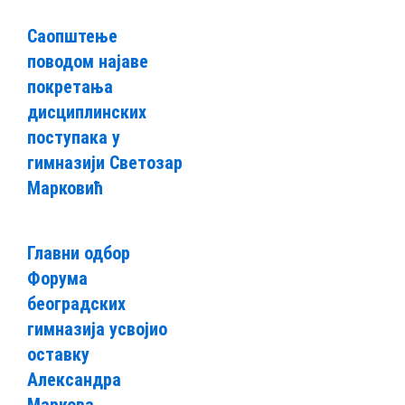
Саопштење
поводом најаве
покретања
дисциплинских
поступака у
гимназији Светозар
Марковић
Главни одбор
Форума
београдских
гимназија усвојио
оставку
Александра
Марковa