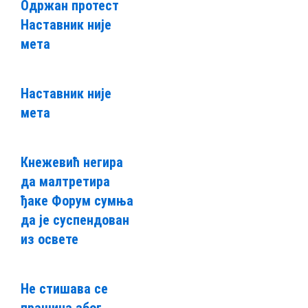
Одржан протест
Наставник није
мета
Наставник није
мета
Кнежевић негира
да малтретира
ђаке Форум сумња
да је суспендован
из освете
Не стишава се