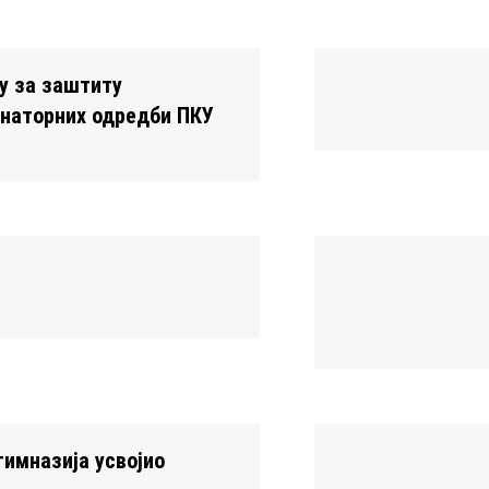
у за заштиту
наторних одредби ПКУ
гимназија усвојио