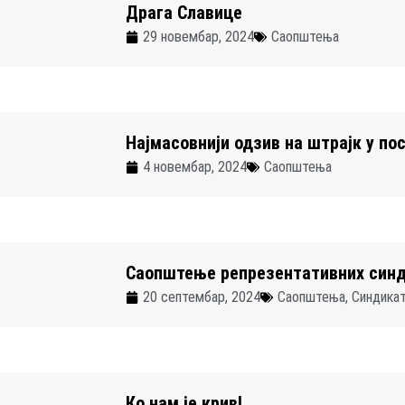
Драга Славице
29 новембар, 2024
Саопштења
Најмасовнији одзив на штрајк у п
4 новембар, 2024
Саопштења
Саопштење репрезентативних син
20 септембар, 2024
Саопштења
,
Синдика
Ко нам је крив!