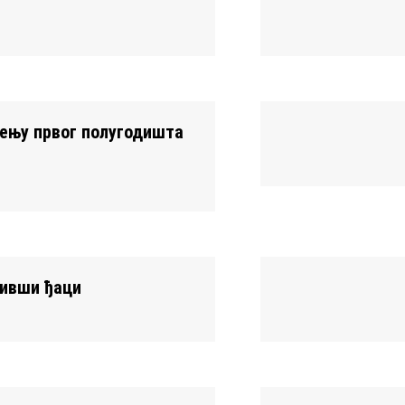
ћењу првог полугодишта
бивши ђаци