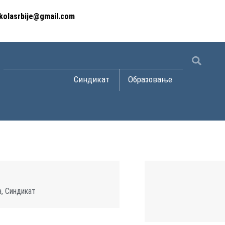
kolasrbije@gmail.com
Open Синдикат
Open Образов
Синдикат
Образовање
а
,
Синдикат