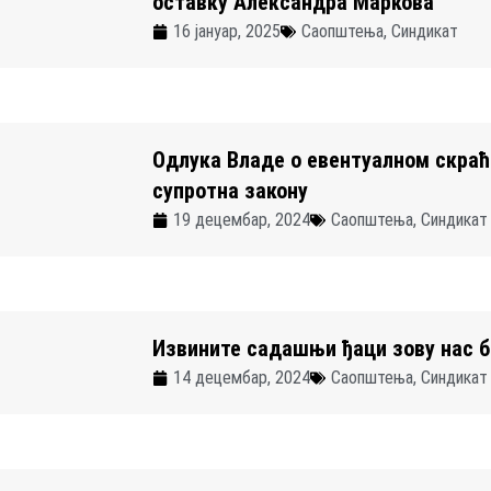
оставку Александра Марковa
16 јануар, 2025
Саопштења
,
Синдикат
Одлука Владе о евентуалном скра
супротна закону
19 децембар, 2024
Саопштења
,
Синдикат
Извините садашњи ђаци зову нас 
14 децембар, 2024
Саопштења
,
Синдикат