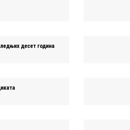
оследњих десет година
диката
т