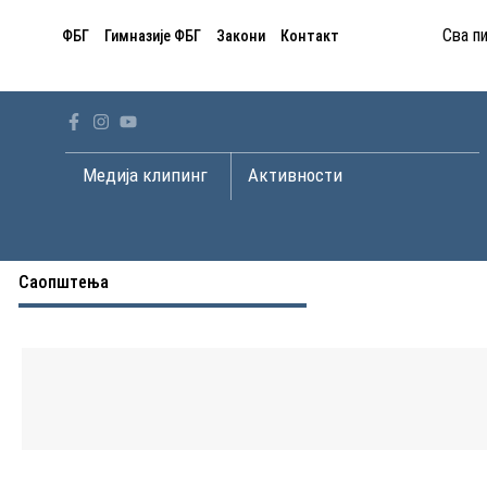
Пређи
Сва п
ФБГ
Гимназије ФБГ
Закони
Контакт
на
садржај
Open Медија клипинг
Open Активности
Медија клипинг
Активности
Саопштења