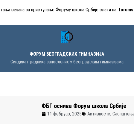
итања везана за приступање Форуму школа Србије слати на:
forums
ФОРУМ БЕОГРАДСКИХ ГИМНАЗИЈА
Синдикат радника запослених у београдским гимназијама
ФБГ оснива Форум школа Србије
11 фебруар, 2025
Активности
,
Саопштењ