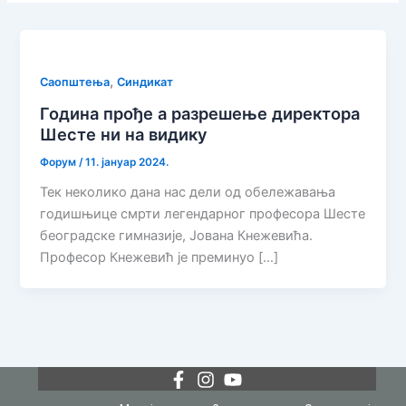
,
Саопштења
Синдикат
Година прође а разрешење директора
Шесте ни на видику
Форум
/
11. јануар 2024.
Тек неколико дана нас дели од обележавања
годишњице смрти легендарног професора Шесте
београдске гимназије, Јована Кнежевића.
Професор Кнежевић је преминуо […]