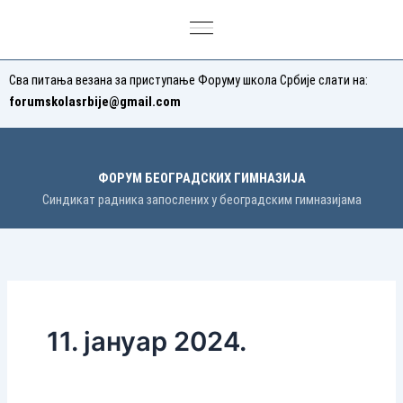
Пређи
на
садржај
Сва питања везана за приступање Форуму школа Србије слати на:
forumskolasrbije@gmail.com
ФОРУМ БЕОГРАДСКИХ ГИМНАЗИЈА
Синдикат радника запослених у београдским гимназијама
11. јануар 2024.