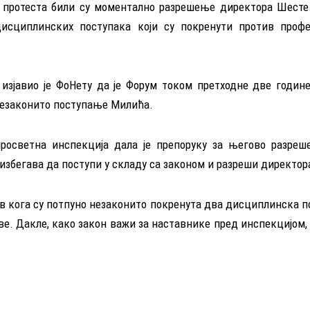
и протеста били су моментално разрешење директора Шесте
исциплинских поступака који су покренути против проф
зјавио је ФоНету да је Форум током претходне две године,
незаконито поступање Милића.
просветна инспекција дала је препоруку за његово разреш
збегава да поступи у складу са законом и разреши директор
в кога су потпуно незаконито покренута два дисциплинска п
е. Дакле, како закон важи за наставнике пред инспекцијом,