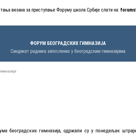
итања везана за приступање Форуму школа Србије слати на:
forums
ФОРУМ БЕОГРАДСКИХ ГИМНАЗИЈА
Синдикат радника запослених у београдским гимназијама
гимназије
ума београдских гимназија, одржали су у понедељак штрај