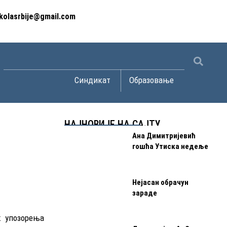
kolasrbije@gmail.com
Open Синдикат
Open Образов
Синдикат
Образовање
НАЈНОВИЈЕ НА САЈТУ
Ана Димитријевић
гошћа Утиска недеље
Нејасан обрачун
зараде
к упозорења