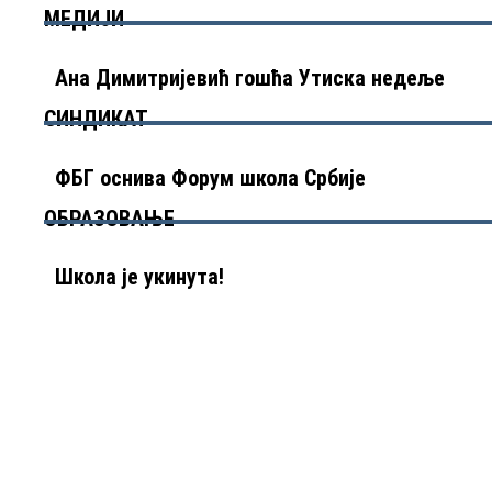
МЕДИЈИ
Ана Димитријевић гошћа Утиска недеље
СИНДИКАТ
ФБГ оснива Форум школа Србије
ОБРАЗОВАЊЕ
Школа је укинута!