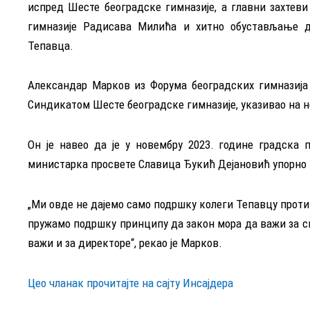
испред Шесте београдске гимназије, а главни захтев
гимназије Радисава Милића и хитно обустављање д
Тепавца.
Александар Марков из Форума београдских гимназија и
Синдикатом Шесте београдске гимназије, указивао на 
Он је навео да је у новембру 2023. године градска 
министарка просвете Славица Ђукић Дејановић упорно и
„Ми овде не дајемо само подршку колеги Тепавцу проти
пружамо подршку принципу да закон мора да важи за св
важи и за директоре“, рекао је Марков.
Цео чланак прочитајте на сајту Инсајдера