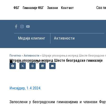
Пређи
Сва п
ФБГ
Гимназије ФБГ
Закони
Контакт
на
садржај
Open Медија клипинг
Open Активности
Медија клипинг
Активности
Почетна
»
Активности
»
Штрајк упозорења испред Шесте београдске 
Штрајк упозорења испред Шесте београдске гимназије
1 април, 2024.
12:56
Инсајдер, 1.4.2024.
Запослени у београдским гимназијама и чланови Фор