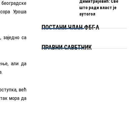
Димитријевић: Све
 београдске
што ради власт је
есора Уроша
аутогол
ПОСТАНИ ЧЛАН ФБГ-А
 заједно са
ПРАВНИ САВЕТНИК
ење, али да
а.
оступка, већ
 так мора да