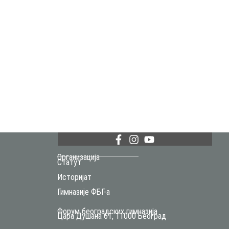
Организација
Статут
Историјат
Гимназије ФБГ-а
Форум београдских гимназија
Цара Душана 61, 11000 Београд