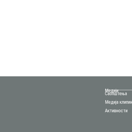
Медији
Саопштења
Медија клипин
Активности