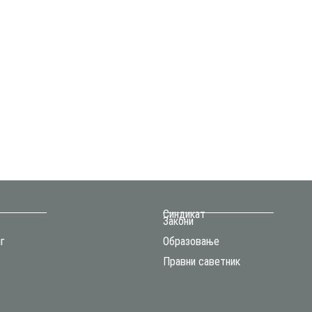
Синдикат
Закони
г
Образовање
Правни саветник