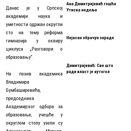
Ана Димитријевић гошћа
Данас је у Српској
Утиска недеље
академији наука и
уметности одржан округли
сто на тему реформa
Нејасан обрачун зараде
гимназија у оквиру
циклуса „Разговори о
образовању“.
Димитријевић: Све што
ради власт је аутогол
На позив академика
Владимира
Бумбаширевића,
председника
Академијског одбора за
образовање, учешће у
округлом столу узели су