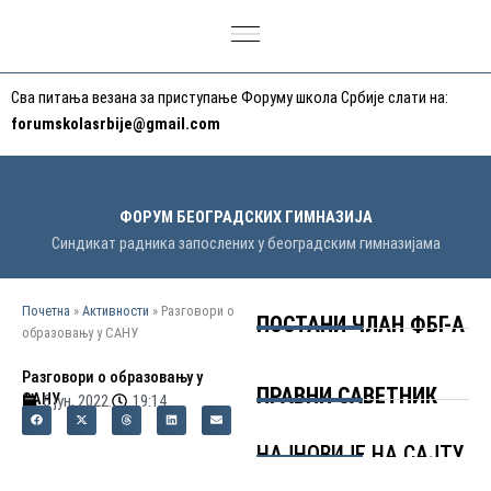
Пређи
на
садржај
Сва питања везана за приступање Форуму школа Србије слати на:
forumskolasrbije@gmail.com
ФОРУМ БЕОГРАДСКИХ ГИМНАЗИЈА
Синдикат радника запослених у београдским гимназијама
Почетна
»
Активности
»
Разговори о
ПОСТАНИ ЧЛАН ФБГ-А
образовању у САНУ
Разговори о образовању у
ПРАВНИ САВЕТНИК
САНУ
6 јун, 2022.
19:14
НАЈНОВИЈЕ НА САЈТУ