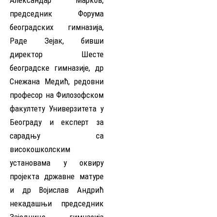
Александар Марков,
председник Форума
београдских гимназија,
Раде Зејак, бивши
директор Шесте
београдске гимназије, др
Снежана Медић, редовни
професор на Филозофском
факултету Универзитета у
Београду и експерт за
сарадњу са
високошколским
установама у оквиру
пројекта државне матуре
и др Војислав Андрић
некадашњи председник