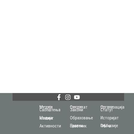
Медији
Синдикат
Организација
Саопштења
Закони
Статут
Образовање
Историјат
Медија клипинг
Активности
Правни саветник
Гимназије ФБГ-а