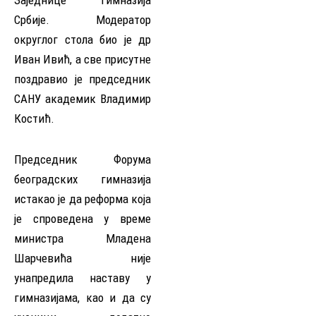
Заједнице гимназија
Србије. Модератор
округлог стола био је др
Иван Ивић, а све присутне
поздравио је председник
САНУ академик Владимир
Костић.
Председник Форума
београдских гимназија
истакао је да реформа која
је спроведена у време
министра Младена
Шарчевића није
унапредила наставу у
гимназијама, као и да су