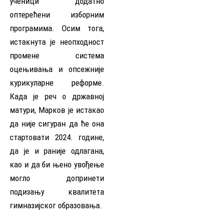
ученици додатно
оптерећени изборним
програмима. Осим тога,
истакнута је неопходност
промене система
оцењивања и опсежније
курикуларне реформе.
Када је реч о државној
матури, Марков је истакао
да није сигуран да ће она
стартовати 2024. године,
да је и раније одлагана,
као и да би њено увођење
могло допринети
подизању квалитета
гимназијског образовања.