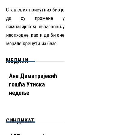
Став свих присутних био је
да су промене у
гимназијском образовању
неопходне, као и да би оне
морале кренути из базе.
МЕДИЈИ
Ана Димитријевић
Нејасан обрачун
Дим
гошћа Утиска
зараде
што
недеље
аут
СИНДИКАТ