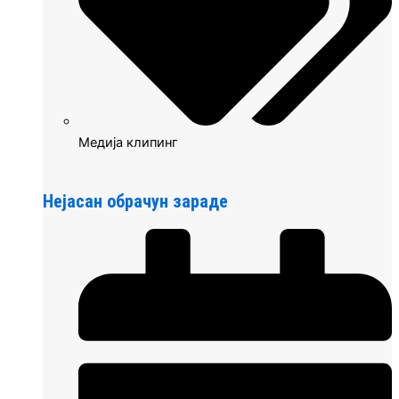
Медија клипинг
Нејасан обрачун зараде