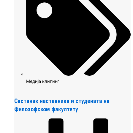
Медија клипинг
Састанак наставника и студената на
Филозофском факултету