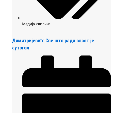
Медија клипинг
Димитријевић: Све што ради власт је
аутогол