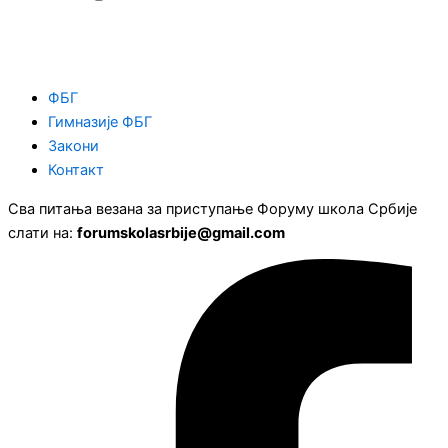
ФБГ
Гимназије ФБГ
Закони
Контакт
Сва питања везана за приступање Форуму школа Србије
слати на:
forumskolasrbije@gmail.com