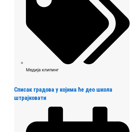
Медија клипинг
Списак градова у којима ће део школа
штрајковати