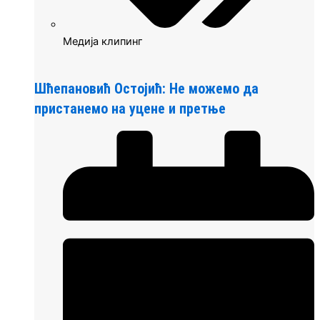
Медија клипинг
Шћепановић Остојић: Не можемо да
пристанемо на уцене и претње