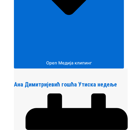
Open Медија клипинг
Ана Димитријевић гошћа Утиска недеље