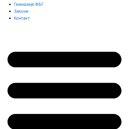
Гимназије ФБГ
Закони
Контакт