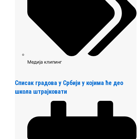
Медија клипинг
Списак градова у Србији у којима ће део
школа штрајковати