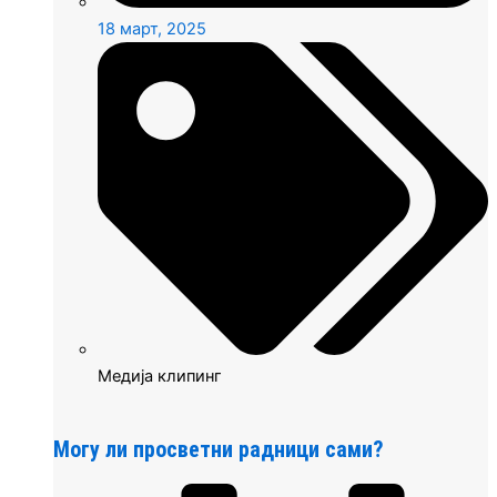
18 март, 2025
Медија клипинг
Могу ли просветни радници сами?