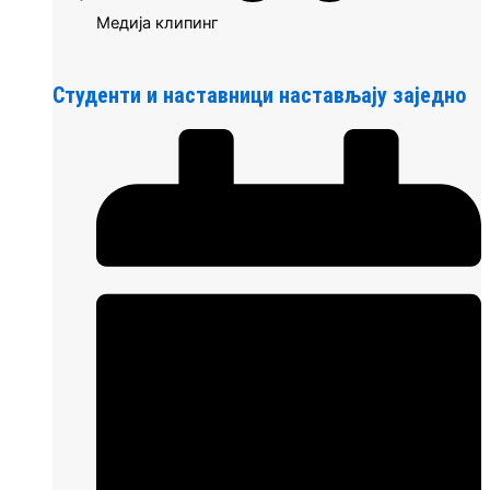
Медија клипинг
Студенти и наставници настављају заједно