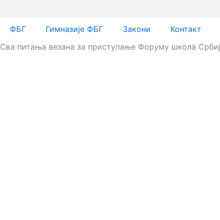
Пређи
на
ФБГ
Гимназије ФБГ
Закони
Контакт
садржај
Сва питања везана за приступање Форуму школа Србиј