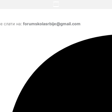
е слати на:
forumskolasrbije@gmail.com