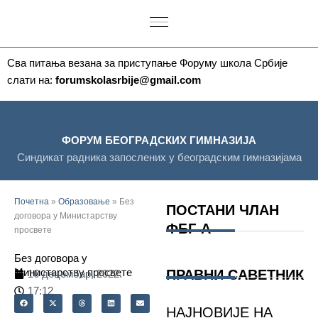
Пређи
на
садржај
Сва питања везана за приступање Форуму школа Србије
слати на:
forumskolasrbije@gmail.com
ФОРУМ БЕОГРАДСКИХ ГИМНАЗИЈА
Синдикат радника запослених у београдским гимназијама
Почетна
»
Образовање
»
Без
ПОСТАНИ ЧЛАН
договора у Министарству
ФБГ-А
просвете
Без договора у
Министарству просвете
ПРАВНИ САВЕТНИК
16 децембар, 2022.
17:12
НАЈНОВИЈЕ НА