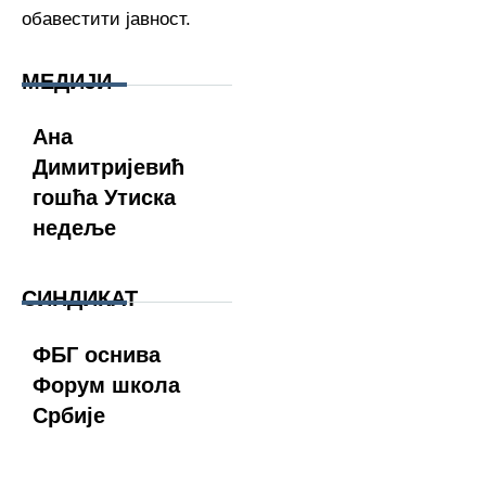
обавестити јавност.
МЕДИЈИ
Ана
Нејасан обрачун
Ди
Димитријевић
зараде
Св
гошћа Утиска
вл
недеље
СИНДИКАТ
ФБГ оснива
Форум напушта
Са
Форум школа
СРПС
по
Србије
по
ди
по