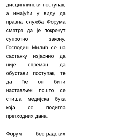
дисциплински поступак,
а имајући у виду да
правна служба Форума
сматра да је покренут
супротно закону.
Господин Милић се на
састанку изјаснио да
није спреман да
обустави поступак, те
да ће он бити
настављен пошто се
стиша медијска бука
која се подигла
претходних дана.
Форум београдских