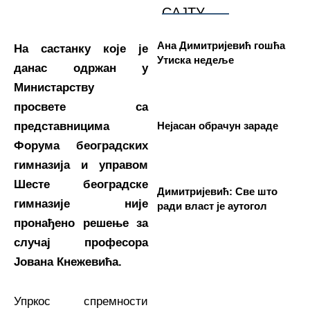
САЈТУ
Ана Димитријевић гошћа
На састанку које је
Утиска недеље
данас одржан у
Министарству
просвете са
представницима
Нејасан обрачун зараде
Форума београдских
гимназија и управом
Шесте београдске
Димитријевић: Све што
гимназије није
ради власт је аутогол
пронађено решење за
случај професора
Јована Кнежевића.
Упркос спремности