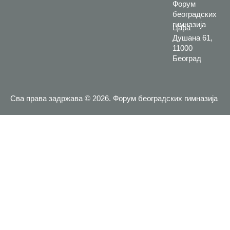
Форум
београдских
гимназија
Цара
Душана 61,
11000
Београд
Сва права задржава © 2026. Форум београдских гимназија
Приступница
Задовољство нам је што показујете интересовање за учлањење
у Форум београдских гимназија. У наставку можете попунити
приступницу и придружити се нашој организацији. Уколико у
вашој школи постоји наша организација, можете контактирати
нашег представника и учланити се у школи. Уколико Форум
нема организацију у вашој школи, можете нам се придружити
као појединачни члан. Надамо се да ће то бити први корак ка
ширењу организације и у вашој школи.