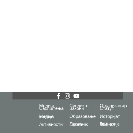
Медији
Синдикат
Организација
Саопштења
Закони
Статут
Образовање
Историјат
Медија клипинг
Активности
Правни саветник
Гимназије ФБГ-а