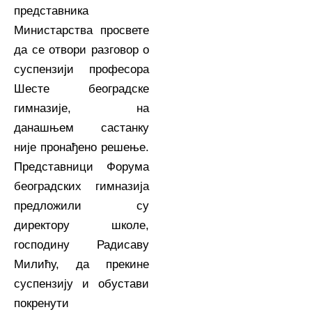
представника
Министарства просвете
да се отвори разговор о
суспензији професора
Шесте београдске
гимназије, на
данашњем састанку
није пронађено решење.
Представници Форума
београдских гимназија
предложили су
директору школе,
господину Радисаву
Милићу, да прекине
суспензију и обустави
покренути