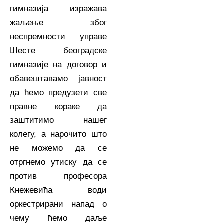
гимназија изражава
жаљење због
неспремности управе
Шесте београдске
гимназије на договор и
обавештавамо јавност
да ћемо предузети све
правне кораке да
заштитимо нашег
колегу, а нарочито што
не можемо да се
отргнемо утиску да се
против професора
Кнежевића води
оркестрирани напад о
чему ћемо даље